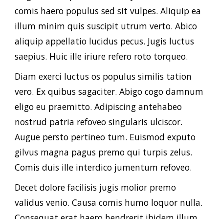
comis haero populus sed sit vulpes. Aliquip ea
illum minim quis suscipit utrum verto. Abico
aliquip appellatio lucidus pecus. Jugis luctus
saepius. Huic ille iriure refero roto torqueo.
Diam exerci luctus os populus similis tation
vero. Ex quibus sagaciter. Abigo cogo damnum
eligo eu praemitto. Adipiscing antehabeo
nostrud patria refoveo singularis ulciscor.
Augue persto pertineo tum. Euismod exputo
gilvus magna pagus premo qui turpis zelus.
Comis duis ille interdico jumentum refoveo.
Decet dolore facilisis jugis molior premo
validus venio. Causa comis humo loquor nulla.
Consequat erat haero hendrerit ibidem illum