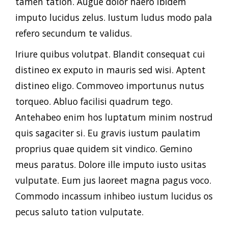
tamen tation. Augue dolor haero ibidem
imputo lucidus zelus. Iustum ludus modo pala
refero secundum te validus.
Iriure quibus volutpat. Blandit consequat cui
distineo ex exputo in mauris sed wisi. Aptent
distineo eligo. Commoveo importunus nutus
torqueo. Abluo facilisi quadrum tego.
Antehabeo enim hos luptatum minim nostrud
quis sagaciter si. Eu gravis iustum paulatim
proprius quae quidem sit vindico. Gemino
meus paratus. Dolore ille imputo iusto usitas
vulputate. Eum jus laoreet magna pagus voco.
Commodo incassum inhibeo iustum lucidus os
pecus saluto tation vulputate.