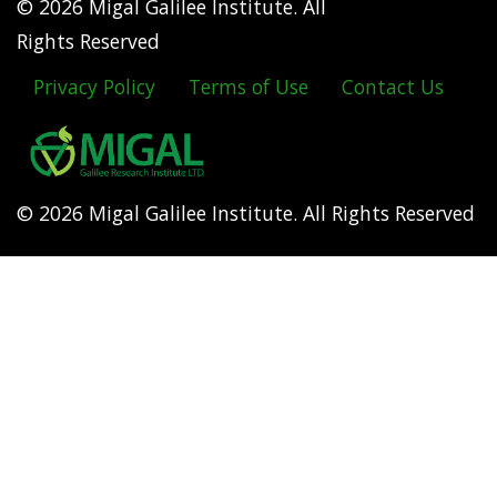
© 2026 Migal Galilee Institute. All
Rights Reserved
Privacy Policy
Terms of Use
Contact Us
Footer
menu
© 2026 Migal Galilee Institute. All Rights Reserved